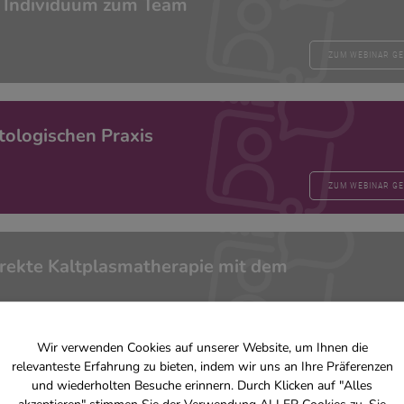
om Individuum zum Team
ZUM WEBINAR G
tologischen Praxis
ZUM WEBINAR G
irekte Kaltplasmatherapie mit dem
ZUM WEBINAR G
Wir verwenden Cookies auf unserer Website, um Ihnen die
relevanteste Erfahrung zu bieten, indem wir uns an Ihre Präferenzen
und wiederholten Besuche erinnern. Durch Klicken auf "Alles
®
lasmatherapie mit dem PetCellpen