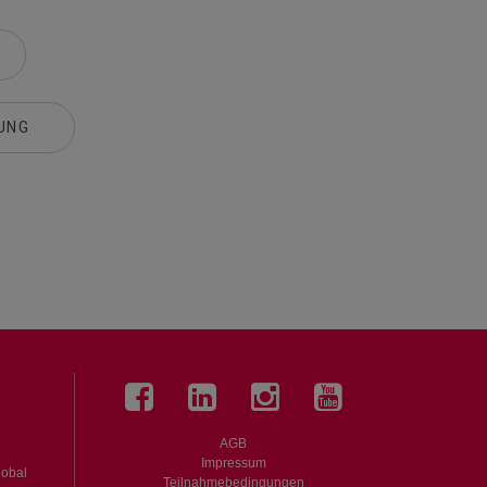
UNG
l
AGB
Impressum
global
Teilnahmebedingungen