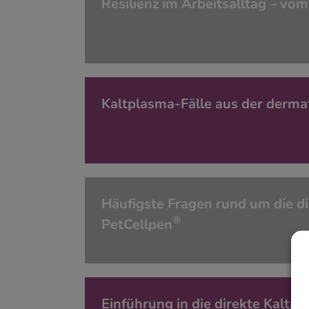
Resilienz im Arbeitsalltag – v
Kaltplasma-Fälle aus der derma
Häufigste Fragen rund um die d
®
PetCellpen
Einführung in die direkte Kaltp