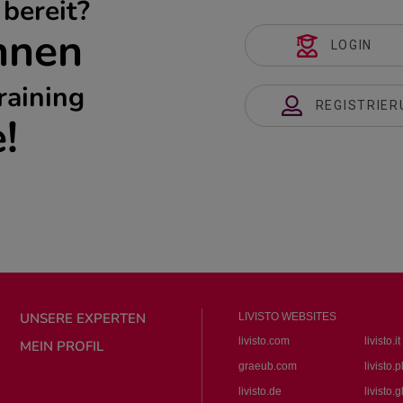
 bereit?
nnen
LOGIN
Training
REGISTRIER
!
UNSERE EXPERTEN
LIVISTO WEBSITES
livisto.com
livisto.it
MEIN PROFIL
graeub.com
livisto.p
livisto.de
livisto.