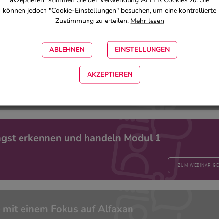
akzeptieren" stimmen Sie der Verwendung ALLER Cookies zu. Sie
können jedoch "Cookie-Einstellungen" besuchen, um eine kontrollierte
Zustimmung zu erteilen.
Mehr lesen
ZUM WEBINAR G
EINSTELLUNGEN
ABLEHNEN
angst erkennen und handeln
Modul 2
AKZEPTIEREN
ZUM WEBINAR G
angst erkennen und handeln
Modul 1
ZUM WEBINAR G
– mit einem Fokus auf Alfaxan