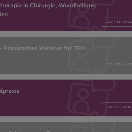
therapie in Chirurgie, Wundheilung
len
ZUM WEBINAR G
– Praxisnahes Webinar für TPA
ZUM WEBINAR G
lpraxis
ZUM WEBINAR G