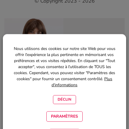
© Copyright 2023 - 2026
Nous utilisons des cookies sur notre site Web pour vous
offrir l'expérience la plus pertinente en mémorisant vos
préférences et vos visites répétées. En cliquant sur "Tout
accepter", vous consentez à l'utilisation de TOUS les
Author:
cookies. Cependant, vous pouvez visiter "Paramètres des
cookies" pour fournir un consentement contrôlé.
Plus
DVM Nina Brito
d'informations
Professionnelle du marketing et de la communication
DÉCLIN
ÊTES-VOUS PRÊT ?
PARAMÈTRES