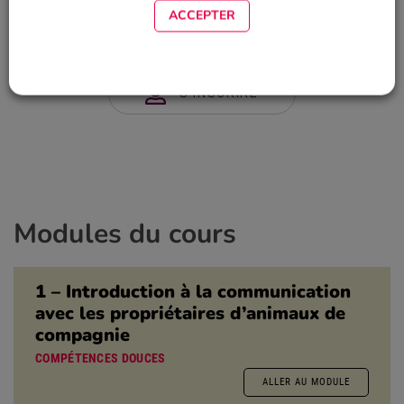
ACCEPTER
CONNEXION
S'INSCRIRE
Modules du cours
1 – Introduction à la communication
avec les propriétaires d’animaux de
compagnie
COMPÉTENCES DOUCES
ALLER AU MODULE