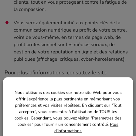
clients, tout en vous protégeant contre la fatigue de
la compassion.
Vous serez également initié aux points clés de la
communication numérique au profit de votre centre,
voire de vous-même, en termes de page web, de
profil professionnel sur les médias sociaux, de
gestion de votre réputation en ligne et des relations
publiques (affichage, critiques, cyber-harcèlement).
Pour plus d’informations, consultez le site
https://happyvetproject.org/
Nous utilisons des cookies sur notre site Web pour vous
offrir l'expérience la plus pertinente en mémorisant vos
préférences et vos visites répétées. En cliquant sur "Tout
accepter", vous consentez à l'utilisation de TOUS les
cookies. Cependant, vous pouvez visiter "Paramètres des
cookies" pour fournir un consentement contrôlé.
Plus
d'informations