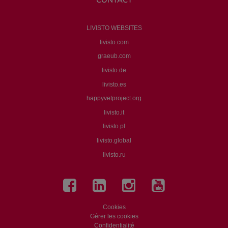
CONTACT
LIVISTO WEBSITES
livisto.com
graeub.com
livisto.de
livisto.es
happyvetproject.org
livisto.it
livisto.pl
livisto.global
livisto.ru
Cookies
Gérer les cookies
Confidentialité