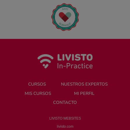
CURSOS
NUESTROS EXPERTOS
MIS CURSOS
MI PERFIL
CONTACTO
LIVISTO WEBSITES
livisto.com