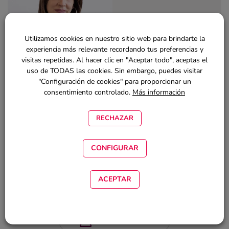
Utilizamos cookies en nuestro sitio web para brindarte la
experiencia más relevante recordando tus preferencias y
visitas repetidas. Al hacer clic en "Aceptar todo", aceptas el
Autora:
uso de TODAS las cookies. Sin embargo, puedes visitar
"Configuración de cookies" para proporcionar un
Nina Brito
consentimiento controlado.
Más información
Veterinaria, Marketing y Comunicación
RECHAZAR
¿EMPEZAMOS?
CONFIGURAR
ACEPTAR
INICIAR SESIÓN
REGÍSTRATE