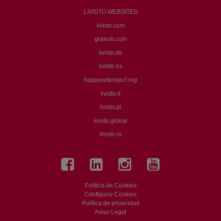
LIVISTO WEBSITES
livisto.com
graeub.com
livisto.de
livisto.es
happyvetproject.org
livisto.it
livisto.pl
livisto.global
livisto.ru
Política de Cookies
Configurar Cookies
Política de privacidad
Aviso Legal