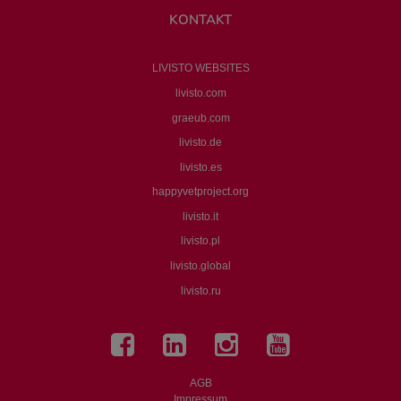
KONTAKT
LIVISTO WEBSITES
livisto.com
graeub.com
livisto.de
livisto.es
happyvetproject.org
livisto.it
livisto.pl
livisto.global
livisto.ru
AGB
Impressum