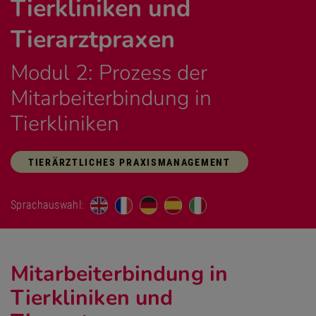
Tierkliniken und
Tierarztpraxen
Modul 2: Prozess der
Mitarbeiterbindung in
Tierkliniken
TIERÄRZTLICHES PRAXISMANAGEMENT
Sprachauswahl:
Mitarbeiterbindung in
Tierkliniken und