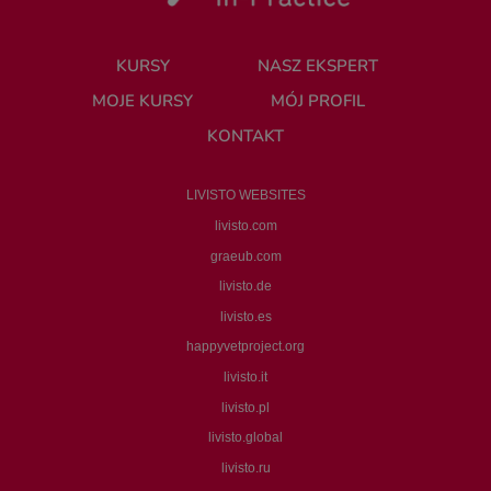
KURSY
NASZ EKSPERT
MOJE KURSY
MÓJ PROFIL
KONTAKT
LIVISTO WEBSITES
livisto.com
graeub.com
livisto.de
livisto.es
happyvetproject.org
livisto.it
livisto.pl
livisto.global
livisto.ru