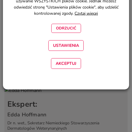
używanie WSZYSTKICH plików cookie. Jednak możesz
odwiedzić stronę "Ustawienia plików cookie", aby udzielić
kontrolowanej zgody.
Czytaj więcej
ODRZUCIĆ
USTAWIENIA
Ta aktywność jest równoznaczna z 2,5 godzinnym szkoleniem CPD
AKCEPTUJ
Ekspert:
Edda Hoffmann
Dr n. wet., Sekretarz Niemieckiego Stowarzyszenia
Dermatologów Weterynaryjnych