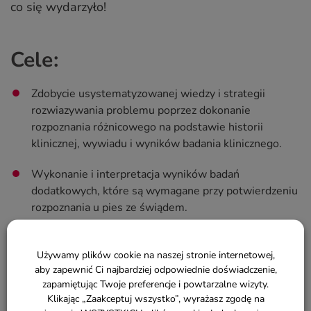
co się wydarzyło!
Cele:
Zdobycie usystematyzowanej wiedzy i strategii
rozwiazywania problemu poprzez dokonanie
rozpoznania różnicowego na podstawie historii
klinicznej, wywiadu i wyników badania klinicznego.
Wykonanie i interpretacja wyników badań
dodatkowych, które są wymagane przy potwierdzeniu
rozpoznania u pies ze świądem.
Podkreślenie znaczenia posiewu i badania wrażliwości
bakterii.
Używamy plików cookie na naszej stronie internetowej,
aby zapewnić Ci najbardziej odpowiednie doświadczenie,
zapamiętując Twoje preferencje i powtarzalne wizyty.
Klikając „Zaakceptuj wszystko”, wyrażasz zgodę na