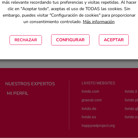
más relevante recordando tus preferencias y visitas repetidas. Al hacer
clic en "Aceptar todo", aceptas el uso de TODAS las cookies. Sin
embargo, puedes visitar "Configuración de cookies" para proporcionar
un consentimiento controlado.
Más información
¿Has olvidado la contraseña?
Registro
CONFIGURAR
ACEPTAR
RECHAZAR
Darse de baja
NUESTROS EXPERTOS
LIVISTO WEBSITES
livisto.com
livisto.it
MI PERFIL
graeub.com
livisto.p
livisto.de
livisto.
livisto.es
livisto.r
happyvetproject.org