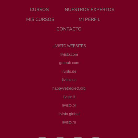
CURSOS
NUESTROS EXPERTOS
MIS CURSOS
MI PERFIL
CONTACTO
LIVISTO WEBSITES
livisto.com
graeub.com
livisto.de
livisto.es
happyvetproject.org
livisto.it
livisto.pl
livisto.global
livisto.ru