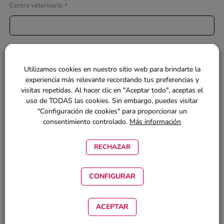
Centro veterinario
*
Profesión
*
Utilizamos cookies en nuestro sitio web para brindarte la
experiencia más relevante recordando tus preferencias y
visitas repetidas. Al hacer clic en "Aceptar todo", aceptas el
Idioma preferido para las comunicaciones por correo
uso de TODAS las cookies. Sin embargo, puedes visitar
electrónico
*
"Configuración de cookies" para proporcionar un
consentimiento controlado.
Más información
Contraseña
*
RECHAZAR
CONFIGURAR
Especies de interés
*
ACEPTAR
Perros y gatos
Equino
Porcino
Avicultura
Vacuno