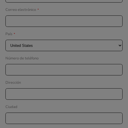
Correo electrónico
*
País
*
Número de teléfono
Dirección
Ciudad