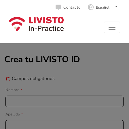
Español
Contacto
Crea tu LIVISTO ID
(*)
Campos obligatorios
Nombre
*
Apellido
*