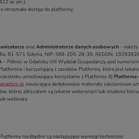
422 ze zm.).
a otrzymała dostęp do platformy.
anizatorze
oraz
Administratorze danych osobowych
– należy
198a, 81-571 Gdynia, NIP: 588-205-28-39, REGON: 192938266
k – Północ w Gdańsku VIII Wydział Gospodarczy pod numere
atformie i korzystającą z zasobów Platformy, która jest leka
Uczestniku umożliwiający korzystanie z Platformy 4)
Platforma
npractice.pl
zawierająca dedykowane materiały szkoleniowe um
w, której adresatem są lekarze weterynarii lub studenci kier
lub webinary.
Platformy niezbędne są następujące wymogi techniczne: