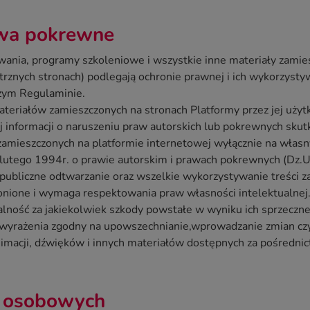
awa pokrewne
owania, programy szkoleniowe i wszystkie inne materiały zamie
rznych stronach) podlegają ochronie prawnej i ich wykorzysty
szym Regulaminie.
teriałów zamieszczonych na stronach Platformy przez jej uży
j informacji o naruszeniu praw autorskich lub pokrewnych sku
zamieszczonych na platformie internetowej wyłącznie na włas
utego 1994r. o prawie autorskim i prawach pokrewnych (Dz.U.
publiczne odtwarzanie oraz wszelkie wykorzystywanie treści z
bronione i wymaga respektowania praw własności intelektualnej
lność za jakiekolwiek szkody powstałe w wyniku ich sprzeczn
ewyrażenia zgodny na upowszechnianie,wprowadzanie zmian czy 
animacji, dźwięków i innych materiałów dostępnych za pośredni
h osobowych