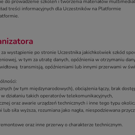
ebne do prowadzenie szkoleń i tworzenia materiałów multimedia
ład treści informacyjnych dla Uczestników na Platformie
atformie.
nizatora
i za wystąpienie po stronie Uczestnika jakichkolwiek szkód 
leniowej, w tym za utratę danych, opóźnienia w otrzymaniu dan
widłową transmisją, opóźnieniami lub innymi przerwami w św
ólności:
icznych (w tym międzynarodowych), obciążenia łączy, brak dostę
 w działaniu takich operatorów telekomunikacyjnych,
znej oraz awarie urządzeń technicznych i inne tego typu okolic
i lub siła wyższa, rozumiana jako nagła, niespodziewana przycz
 remontowe oraz inne przerwy o charakterze technicznym.