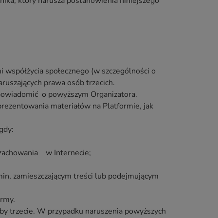
ka, który narusza postanowienia niniejszego
mi współżycia społecznego (w szczególności o
aruszających prawa osób trzecich.
 powiadomić o powyższym Organizatora.
rezentowania materiałów na Platformie, jak
gdy:
 zachowania w Internecie;
in, zamieszczającym treści lub podejmującym
ormy.
soby trzecie. W przypadku naruszenia powyższych