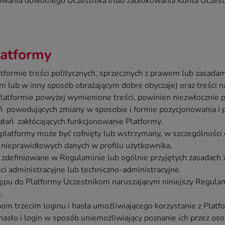
ania dowolnego Uczestnika i/lub zablokowania Konta Uczestni
latformy
tformie treści politycznych, sprzecznych z prawem lub zasada
m lub w inny sposób obrażającym dobre obyczaje) oraz treści n
Platformie powyżej wymienione treści, powinien niezwłocznie
 powodujących zmiany w sposobie i formie pozycjonowania i p
łań zakłócających funkcjonowanie Platformy.
latformy może być cofnięty lub wstrzymany, w szczególności 
nieprawidłowych danych w profilu użytkownika,
y zdefiniowane w Regulaminie lub ogólnie przyjętych zasadach
i administracyjne lub techniczno-administracyjne.
ępu do Platformy Uczestnikom naruszającym niniejszy Regulam
.
m trzecim loginu i hasła umożliwiającego korzystanie z Platf
hasło i login w sposób uniemożliwiający poznanie ich przez o