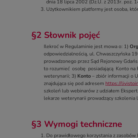
dnia 18 lipca 2002 (Dz.U. z 2013r. poz. 1
Użytkownikiem platformy jest osoba, któr
§2 Słownik pojęć
Ilekroć w Regulaminie jest mowa o: 1)
Org
odpowiedzialnością, ul. Chwaszczyńska 
prowadzonego przez Sąd Rejonowy Gdańs
to rozumieć osobę posiadającą Konto na Pl
weterynarii; 3)
Konto
– zbiór informacji o 
znajdująca się pod adresem
https://livistoi
szkoleń lub webinarów z udziałem Ekspertó
lekarze weterynarii prowadzący szkolenia 
§3 Wymogi techniczne
Do prawidłowego korzystania z zasobów 