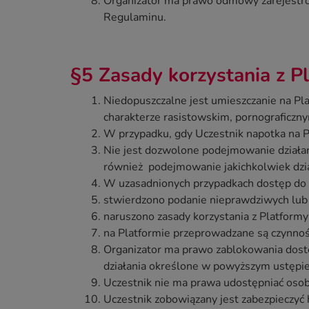
Organizator ma prawo odmowy zarejestrow
Regulaminu.
§5 Zasady korzystania z P
Niedopuszczalne jest umieszczanie na Pla
charakterze rasistowskim, pornograficzny
W przypadku, gdy Uczestnik napotka na 
Nie jest dozwolone podejmowanie działań
również podejmowanie jakichkolwiek dzia
W uzasadnionych przypadkach dostęp do p
stwierdzono podanie nieprawdziwych lub 
naruszono zasady korzystania z Platform
na Platformie przeprowadzane są czynnośc
Organizator ma prawo zablokowania dost
działania określone w powyższym ustępie
Uczestnik nie ma prawa udostępniać osobo
Uczestnik zobowiązany jest zabezpieczyć 