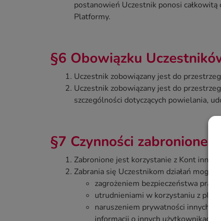
postanowień Uczestnik ponosi całkowitą 
Platformy.
§6 Obowiązku Uczestnikó
Uczestnik zobowiązany jest do przestrze
Uczestnik zobowiązany jest do przestrzeg
szczególności dotyczących powielania, udo
§7 Czynności zabronione
Zabronione jest korzystanie z Kont inny
Zabrania się Uczestnikom działań mogący
zagrożeniem bezpieczeństwa pracy
utrudnieniami w korzystaniu z plat
naruszeniem prywatności innych Ucz
informacji o innych użytkownikach b