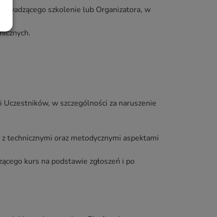
rowadzącego szkolenie lub Organizatora, w
nicznych.
 Uczestników, w szczególności za naruszenie
h z technicznymi oraz metodycznymi aspektami
ącego kurs na podstawie zgłoszeń i po