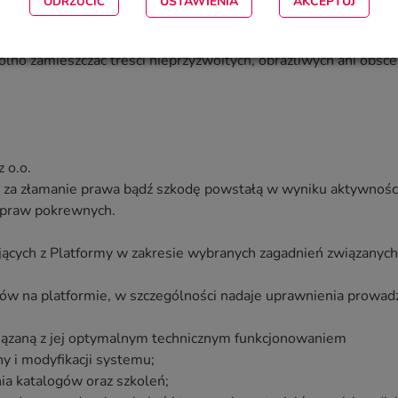
USTAWIENIA
AKCEPTUJ
ODRZUCIĆ
zez Uczestników mogą być modyfikowane bądź usuwane przez p
zgodne z postanowieniami niniejszego regulaminu.
no zamieszczać treści nieprzyzwoitych, obraźliwych ani obsce
 o.o.
i za złamanie prawa bądź szkodę powstałą w wyniku aktywności
z praw pokrewnych.
ających z Platformy w zakresie wybranych zagadnień związanyc
ów na platformie, w szczególności nadaje uprawnienia prowadz
iązaną z jej optymalnym technicznym funkcjonowaniem
y i modyfikacji systemu;
ia katalogów oraz szkoleń;