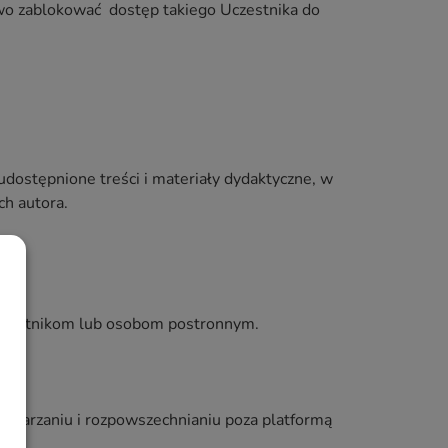
awo zablokować dostęp takiego Uczestnika do
udostępnione treści i materiały dydaktyczne, w
ch autora.
 Uczestnikom lub osobom postronnym.
ch
etwarzaniu i rozpowszechnianiu poza platformą