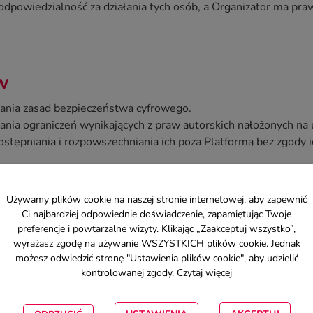
odpowiedzialność za działania tych osób, a Organizator ma pr
w
gania zasad bezpieczeństwa cyfrowego.
ania ograniczeń wynikających z praw autorskich nałożonych na 
stępniania i rozpowszechniania ich poza Platformą bez zgody i
Używamy plików cookie na naszej stronie internetowej, aby zapewnić
Ci najbardziej odpowiednie doświadczenie, zapamiętując Twoje
ch Uczestników, a także udostępnianie własnego Konta innym
preferencje i powtarzalne wizyty. Klikając „Zaakceptuj wszystko”,
ch skutkować:
wyrażasz zgodę na używanie WSZYSTKICH plików cookie. Jednak
możesz odwiedzić stronę "Ustawienia plików cookie", aby udzielić
 systemów informatycznych lub danych w nich przechowywany
kontrolowanej zgody.
Czytaj więcej
formy przez innych użytkowników
estników, w szczególności polegających na pozyskiwaniu, prz
ez ich wyraźnej, pisemnej zgody.