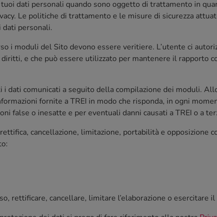
i tuoi dati personali quando sono oggetto di trattamento in quan
ivacy. Le politiche di trattamento e le misure di sicurezza attua
i dati personali.
so i moduli del Sito devono essere veritiere. L’utente ci autorizz
 diritti, e che può essere utilizzato per mantenere il rapporto 
utti i dati comunicati a seguito della compilazione dei moduli. A
ormazioni fornite a TREI in modo che risponda, in ogni momento
oni false o inesatte e per eventuali danni causati a TREI o a terz
 rettifica, cancellazione, limitazione, portabilità e opposizione
to:
, rettificare, cancellare, limitare l’elaborazione o esercitare il 