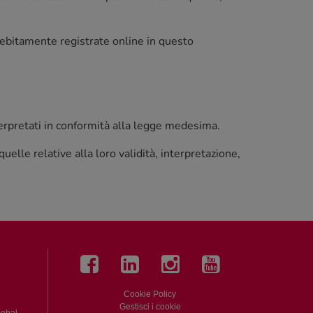
 debitamente registrate online in questo
nterpretati in conformità alla legge medesima.
elle relative alla loro validità, interpretazione,
l
Cookie Policy
Gestisci i cookie
global