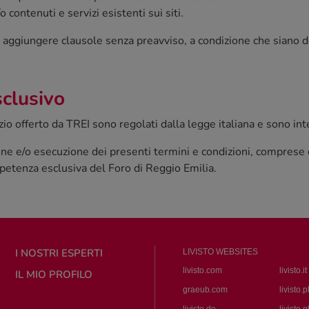
/o contenuti e servizi esistenti sui siti.
e o aggiungere clausole senza preavviso, a condizione che siano
sclusivo
vizio offerto da TREI sono regolati dalla legge italiana e sono i
ne e/o esecuzione dei presenti termini e condizioni, comprese qu
petenza esclusiva del Foro di Reggio Emilia.
I NOSTRI ESPERTI
LIVISTO WEBSITES
livisto.com
livisto.it
IL MIO PROFILO
graeub.com
livisto.p
livisto.de
livisto.