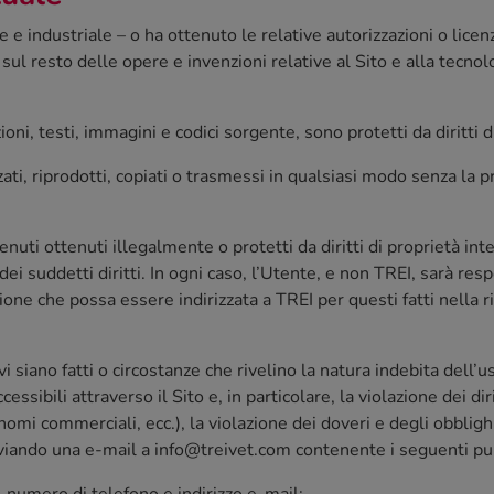
uale e industriale – o ha ottenuto le relative autorizzazioni o lic
e sul resto delle opere e invenzioni relative al Sito e alla tecno
ioni, testi, immagini e codici sorgente, sono protetti da diritti d
ti, riprodotti, copiati o trasmessi in qualsiasi modo senza la pr
nuti ottenuti illegalmente o protetti da diritti di proprietà int
i dei suddetti diritti. In ogni caso, l’Utente, e non TREI, sarà re
ione che possa essere indirizzata a TREI per questi fatti nella ri
i siano fatti o circostanze che rivelino la natura indebita dell
essibili attraverso il Sito e, in particolare, la violazione dei dir
nomi commerciali, ecc.), la violazione dei doveri e degli obblighi
 inviando una e-mail a info@treivet.com contenente i seguenti pu
, numero di telefono e indirizzo e-mail;