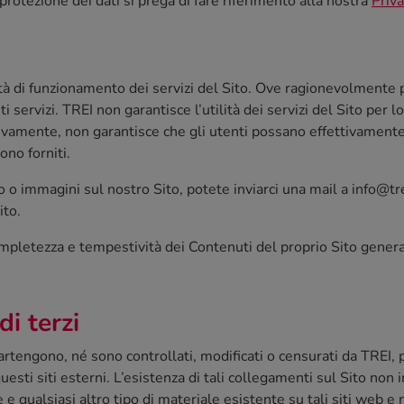
 protezione dei dati si prega di fare riferimento alla nostra
Priva
uità di funzionamento dei servizi del Sito. Ove ragionevolmente
servizi. TREI non garantisce l’utilità dei servizi del Sito per lo
lusivamente, non garantisce che gli utenti possano effettivamente
ono forniti.
eo o immagini sul nostro Sito, potete inviarci una mail a info@t
ito.
ompletezza e tempestività dei Contenuti del proprio Sito generat
i terzi
partengono, né sono controllati, modificati o censurati da TREI
 questi siti esterni. L’esistenza di tali collegamenti sul Sito non
ile e qualsiasi altro tipo di materiale esistente su tali siti web 