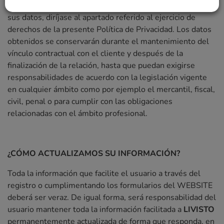
interesado. Para más información sobre como suprimir
sus datos, diríjase al apartado referido al ejercicio de
derechos de la presente Política de Privacidad. Los datos
obtenidos se conservarán durante el mantenimiento del
vínculo contractual con el cliente y después de la
finalización de la relación, hasta que puedan exigirse
responsabilidades de acuerdo con la legislación vigente
en cualquier ámbito como por ejemplo el mercantil, fiscal,
civil, penal o para cumplir con las obligaciones
relacionadas con el ámbito profesional.
¿CÓMO ACTUALIZAMOS SU INFORMACIÓN?
Toda la información que facilite el usuario a través del
registro o cumplimentando los formularios del WEBSITE
deberá ser veraz. De igual forma, será responsabilidad del
usuario mantener toda la información facilitada a
LIVISTO
permanentemente actualizada de forma que responda, en