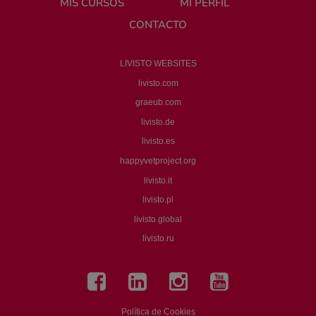
MIS CURSOS
MI PERFIL
CONTACTO
LIVISTO WEBSITES
livisto.com
graeub.com
livisto.de
livisto.es
happyvetproject.org
livisto.it
livisto.pl
livisto.global
livisto.ru
Política de Cookies