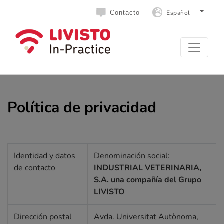
Español
Contacto
Política de privacidad
Identidad y datos
Denominación social:
de contacto
INDUSTRIAL VETERINARIA,
S.A. una compañía del Grupo
LIVISTO
Dirección postal
Avda. Universitat Autònoma,